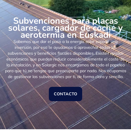
Subvenciones para placas
solares, cargador de coche y
aerotermia en Euskadi
Sabemos que dar el paso a la energía solar supone una
inversión, por eso te ayudamos a aprovechar todas las
subvenciones y beneficios fiscales disponibles. Existen ayudas
económicas que pueden reducir considerablemente el coste de
la instalación, y en Solargic nos encargamos de todo el papeleo
para que tú no tengas que preocuparte por nada. Nos ocupamos
de gestionar las subvenciones por ti, de forma clara y sencilla.
CONTACTO