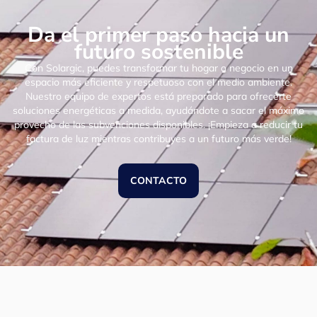
Da el primer paso hacia un
futuro sostenible
Con Solargic, puedes transformar tu hogar o negocio en un
espacio más eficiente y respetuoso con el medio ambiente.
Nuestro equipo de expertos está preparado para ofrecerte
soluciones energéticas a medida, ayudándote a sacar el máximo
provecho de las subvenciones disponibles. ¡Empieza a reducir tu
factura de luz mientras contribuyes a un futuro más verde!
CONTACTO