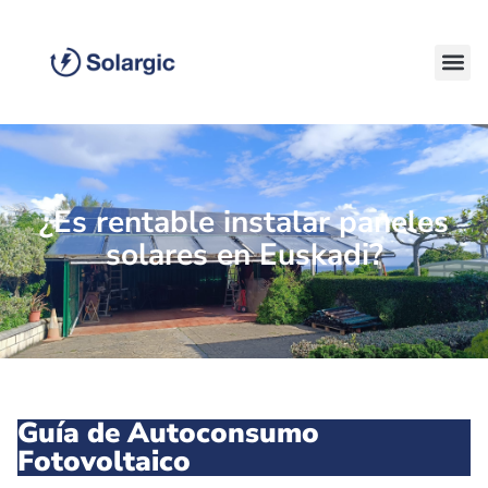
¿Es rentable instalar paneles
solares en Euskadi?
Guía de Autoconsumo
Fotovoltaico