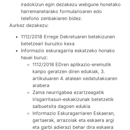
iradokizun egin dezakezu webgune honetako
harremanetarako formularioaren edo
telefono zenbakiaren bidez.
Aurkez dezakezu:
1112/2018 Errege Dekretuaren betekizunen
betetzeari buruzko kexa
Informazio eskuragarria eskatzeko honako
hauei buruz:
1112/2018 EDren aplikazio-eremutik
kanpo geratzen diren edukiak, 3.
artikuluaren 4. atalean xedatutakoaren
arabera
Zama neurrigabea ezartzeagatik
irisgarritasun-eskakizunak betetzetik
salbuetsita dagoen edukia
Informazio Eskuragarriaren Eskaeran,
gertaerak, arrazoiak eta eskaera argi
eta garbi adierazi behar dira eskaera