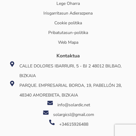
Lege Oharra
Irisgarritasun Adierazpena
Cookie politika
Pribatutasun-politika
Web Mapa
Kontaktua
CALLE DOLORES IBARRURI, 5 - BJ 2 48012 BILBAO,
BIZKAIA
PARQUE. EMPRESARIAL BOROA, 19, PABELLÓN 28,
48340 AMOREBIETA, BIZKAIA
info@solardic.net
solargicsl@gmail.com
+34615926488