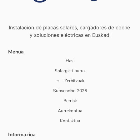
Instalación de placas solares, cargadores de coche
y soluciones eléctricas en Euskadi
Menua
Hasi
Solargic-i buruz
Zerbitzuak
Subvención 2026
Berriak
Aurrekontua
Kontaktua
Informazioa