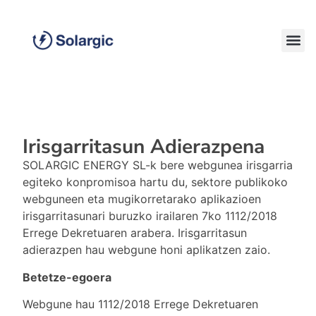
Irisgarritasun Adierazpena
SOLARGIC ENERGY SL-k bere webgunea irisgarria
egiteko konpromisoa hartu du, sektore publikoko
webguneen eta mugikorretarako aplikazioen
irisgarritasunari buruzko irailaren 7ko 1112/2018
Errege Dekretuaren arabera. Irisgarritasun
adierazpen hau webgune honi aplikatzen zaio.
Betetze-egoera
Webgune hau 1112/2018 Errege Dekretuaren