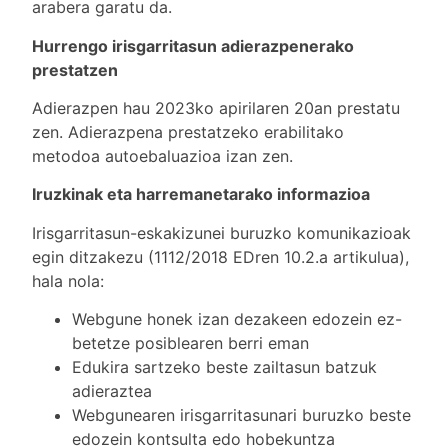
arabera garatu da.
Hurrengo irisgarritasun adierazpenerako
prestatzen
Adierazpen hau 2023ko apirilaren 20an prestatu
zen. Adierazpena prestatzeko erabilitako
metodoa autoebaluazioa izan zen.
Iruzkinak eta harremanetarako informazioa
Irisgarritasun-eskakizunei buruzko komunikazioak
egin ditzakezu (1112/2018 EDren 10.2.a artikulua),
hala nola:
Webgune honek izan dezakeen edozein ez-
betetze posiblearen berri eman
Edukira sartzeko beste zailtasun batzuk
adieraztea
Webgunearen irisgarritasunari buruzko beste
edozein kontsulta edo hobekuntza