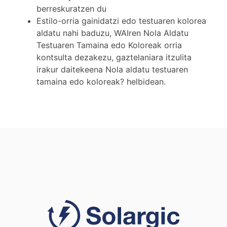
berreskuratzen du
Estilo-orria gainidatzi edo testuaren kolorea
aldatu nahi baduzu, WAIren Nola Aldatu
Testuaren Tamaina edo Koloreak orria
kontsulta dezakezu, gaztelaniara itzulita
irakur daitekeena Nola aldatu testuaren
tamaina edo koloreak? helbidean.