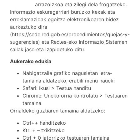
arrazoizkoa eta zilegi dela frogatzeko.
Informazio eskuragarriari buruzko kexak eta
erreklamazioak egoitza elektronikoaren bidez
aurkeztuko dira
(https://sede.red.gob.es/procedimientos/quejas-y-
sugerencias) eta Red.es-eko Informazio Sistemen
sailak jaso eta izapidetuko ditu.
Aukerako edukia
Nabigatzaile grafiko nagusietan letra-
tamaina aldatzeko, erabili menu hauek:
Safari: Ikusi > Testua handitu
Chrome: Uneko orria kontrolatu > Testuaren
tamaina
Orrialdeko guztiaren tamaina aldatzeko:
Ctrl++ handitzeko
Ktrl + – txikitzeko
Ctrl + 0 jatorrizko testuaren tamaina